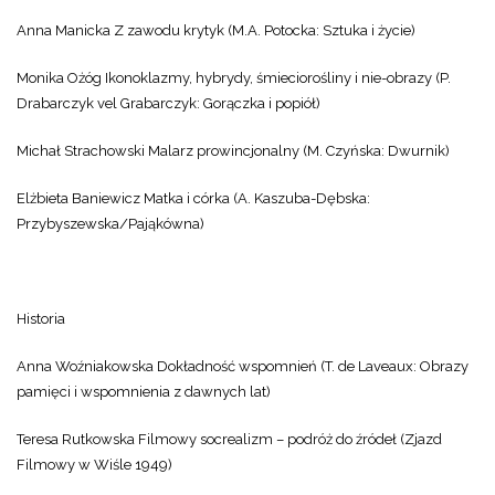
Anna Manicka Z zawodu krytyk (M.A. Potocka: Sztuka i życie)
Monika Ożóg Ikonoklazmy, hybrydy, śmieciorośliny i nie-obrazy (P.
Drabarczyk vel Grabarczyk: Gorączka i popiół)
Michał Strachowski Malarz prowincjonalny (M. Czyńska: Dwurnik)
Elżbieta Baniewicz Matka i córka (A. Kaszuba-Dębska:
Przybyszewska/Pająkówna)
Historia
Anna Woźniakowska Dokładność wspomnień (T. de Laveaux: Obrazy
pamięci i wspomnienia z dawnych lat)
Teresa Rutkowska Filmowy socrealizm – podróż do źródeł (Zjazd
Filmowy w Wiśle 1949)