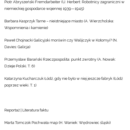
Piotr Abryszeński Fremdarbeiter (U. Herbert: Robotnicy zagraniczni w
niemieckiej gospodarce wojennej 1939—1945)
Barbara Kasprzyk Tarne – nieistniejące miasto (A. Wierzcholska:
Wspomnienia i kamienie)
Paweł Chojnacki Galicyjski morświn czy Walijczyk w Kołomyi? (N.
Davies: Galicja)
Przemysław Barański Rzeczpospolita: punkt zwrotny (A. Nowak:
Dzieje Polski. T. 6)
Katarzyna Kucharczuk Łódź, gdy nie było w niej jeszcze fabryk (Łódź
poprzez wieki. T. 1)
Reportaż | Literatura faktu
Marta Tomczok Pochwała map (H. Waniek: Wędrowiec śląski)