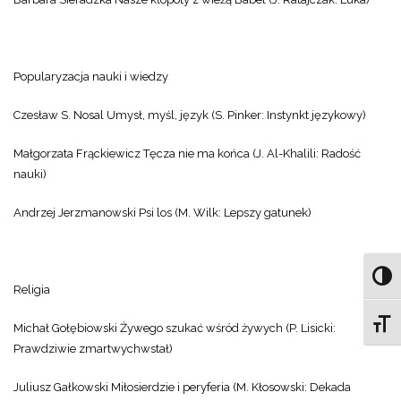
Popularyzacja nauki i wiedzy
Czesław S. Nosal Umysł, myśl, język (S. Pinker: Instynkt językowy)
Małgorzata Frąckiewicz Tęcza nie ma końca (J. Al-Khalili: Radość
nauki)
Andrzej Jerzmanowski Psi los (M. Wilk: Lepszy gatunek)
Toggl
Religia
Toggl
Michał Gołębiowski Żywego szukać wśród żywych (P. Lisicki:
Prawdziwie zmartwychwstał)
Juliusz Gałkowski Miłosierdzie i peryferia (M. Kłosowski: Dekada