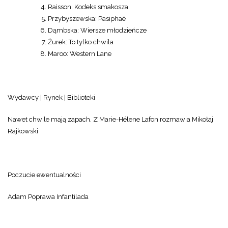
Raisson: Kodeks smakosza
Przybyszewska: Pasiphaë
Dąmbska: Wiersze młodzieńcze
Żurek: To tylko chwila
Maroo: Western Lane
Wydawcy | Rynek | Biblioteki
Nawet chwile mają zapach. Z Marie-Hélene Lafon rozmawia Mikołaj
Rajkowski
Poczucie ewentualności
Adam Poprawa Infantilada