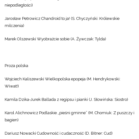
niepodległości)
Jarosław Petrowicz Chandroid to ja! (S. Chyczyński: Królewskie
milczenia)
Marek Olszewski Wyobraźcie sobie (A. Żywczak: Tylda)
Proza polska
Wojciech Kaliszewski Wielkopolska epopeja (M. Hendrykowski:
Wiwat!)
Kamila Dzika-Jurek Ballada z regipsu i pianki (J. Słowińska: Siostro)
Karol Alichnowicz Podlaskie „pieśni gminne” (M. Chomiuk: Z puszczy i
bagien)
Dariusz Nowacki Cudowność i cudaczność (D. Bitner: Cud)