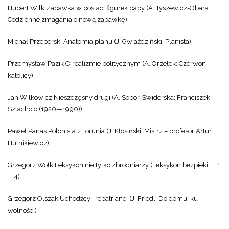
Hubert Wilk Zabawka w postaci figurek baby (A. Tyszewicz-Obara:
Codzienne zmagania o nową zabawkę)
Michał Przeperski Anatomia planu (J. Gwiaździński: Planista)
Przemysław Pazik O realizmie politycznym (A. Orzełek: Czerwoni
katolicy)
Jan Wilkowicz Nieszczęsny drugi (A. Sobór-Świderska: Franciszek
Szlachcic (1920—1990))
Paweł Panas Polonista z Torunia (J. Kłosiński: Mistrz – profesor Artur
Hutnikiewicz)
Grzegorz Wołk Leksykon nie tylko zbrodniarzy (Leksykon bezpieki. T. 1
—4)
Grzegorz Olszak Uchodźcy i repatrianci (J. Friedl: Do domu, ku
wolności)