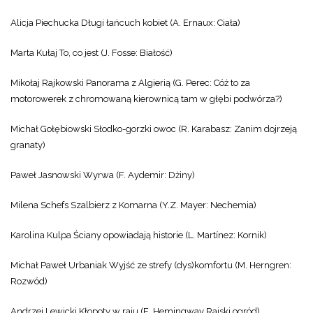
Alicja Piechucka Długi łańcuch kobiet (A. Ernaux: Ciała)
Marta Kułaj To, co jest (J. Fosse: Białość)
Mikołaj Rajkowski Panorama z Algierią (G. Perec: Cóż to za
motorowerek z chromowaną kierownicą tam w głębi podwórza?)
Michał Gołębiowski Słodko-gorzki owoc (R. Karabasz: Zanim dojrzeją
granaty)
Paweł Jasnowski Wyrwa (F. Aydemir: Dżiny)
Milena Schefs Szalbierz z Komarna (Y.Z. Mayer: Nechemia)
Karolina Kulpa Ściany opowiadają historie (L. Martínez: Kornik)
Michał Paweł Urbaniak Wyjść ze strefy (dys)komfortu (M. Herngren:
Rozwód)
Andrzej Lewicki Kłopoty w raju (E. Hemingway Rajski ogród)