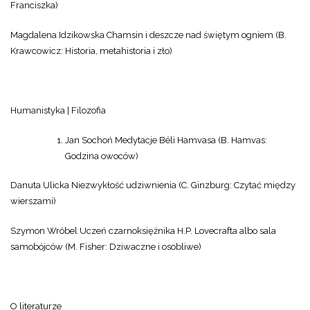
Franciszka)
Magdalena Idzikowska Chamsin i deszcze nad świętym ogniem (B.
Krawcowicz: Historia, metahistoria i zło)
Humanistyka | Filozofia
Jan Sochoń Medytacje Béli Hamvasa (B. Hamvas:
Godzina owoców)
Danuta Ulicka Niezwykłość udziwnienia (C. Ginzburg: Czytać między
wierszami)
Szymon Wróbel Uczeń czarnoksiężnika H.P. Lovecrafta albo sala
samobójców (M. Fisher: Dziwaczne i osobliwe)
O literaturze