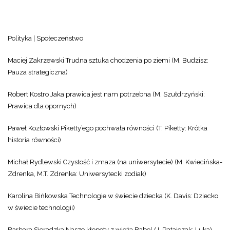
Polityka | Społeczeństwo
Maciej Zakrzewski Trudna sztuka chodzenia po ziemi (M. Budzisz:
Pauza strategiczna)
Robert Kostro Jaka prawica jest nam potrzebna (M. Szułdrzyński:
Prawica dla opornych)
Paweł Kozłowski Piketty’ego pochwała równości (T. Piketty: Krótka
historia równości)
Michał Rydlewski Czystość i zmaza (na uniwersytecie) (M. Kwiecińska-
Zdrenka, M.T. Zdrenka: Uniwersytecki zodiak)
Karolina Bińkowska Technologie w świecie dziecka (K. Davis: Dziecko
w świecie technologii)
Barbara Sieradzka Nasze kłopoty z wieżą Babel (J. Ratajczak: Luka)