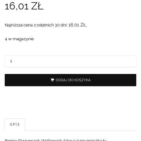
16,01
ZŁ
16,01
ZŁ
Najniższa cena z ostatnich 30 dni:
.
4 w magazynie
DODAJ DO KOSZYKA
OPIS
Bogna Skrzypczak-Walkowiak Alice już nie mieszka tu…