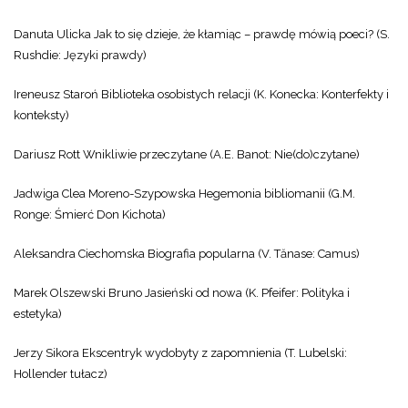
Danuta Ulicka Jak to się dzieje, że kłamiąc – prawdę mówią poeci? (S.
Rushdie: Języki prawdy)
Ireneusz Staroń Biblioteka osobistych relacji (K. Konecka: Konterfekty i
konteksty)
Dariusz Rott Wnikliwie przeczytane (A.E. Banot: Nie(do)czytane)
Jadwiga Clea Moreno-Szypowska Hegemonia bibliomanii (G.M.
Ronge: Śmierć Don Kichota)
Aleksandra Ciechomska Biografia popularna (V. Tănase: Camus)
Marek Olszewski Bruno Jasieński od nowa (K. Pfeifer: Polityka i
estetyka)
Jerzy Sikora Ekscentryk wydobyty z zapomnienia (T. Lubelski:
Hollender tułacz)