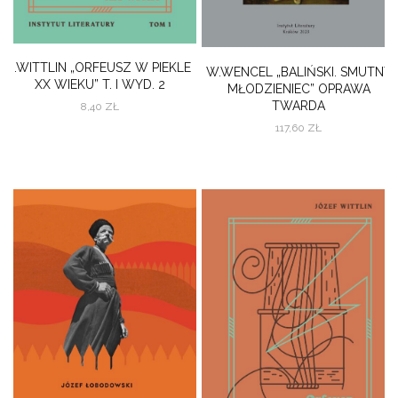
J.WITTLIN „ORFEUSZ W PIEKLE
W.WENCEL „BALIŃSKI. SMUTNY
XX WIEKU” T. I WYD. 2
MŁODZIENIEC” OPRAWA
TWARDA
8,40
ZŁ
117,60
ZŁ