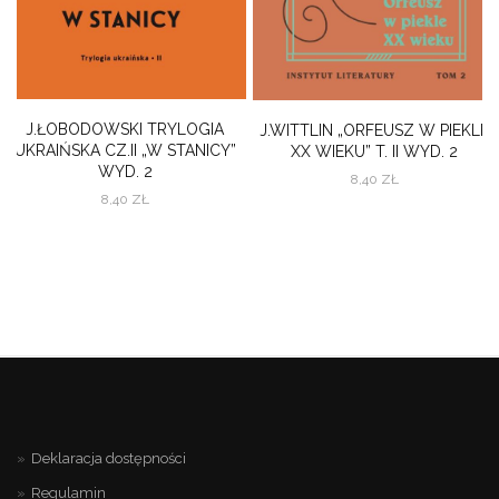
J.ŁOBODOWSKI TRYLOGIA
J.WITTLIN „ORFEUSZ W PIEKLE
UKRAIŃSKA CZ.II „W STANICY”
XX WIEKU” T. II WYD. 2
WYD. 2
8,40
ZŁ
8,40
ZŁ
Deklaracja dostępności
Regulamin