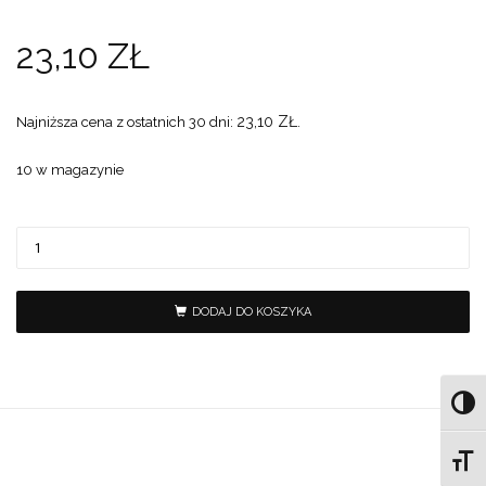
23,10
ZŁ
23,10
ZŁ
Najniższa cena z ostatnich 30 dni:
.
10 w magazynie
DODAJ DO KOSZYKA
Toggl
Toggl