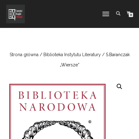
TOGGLE
0
NAVIGATION
Strona główna
/
Biblioteka Instytutu Literatury
/ S.Barańczak
„Wiersze”